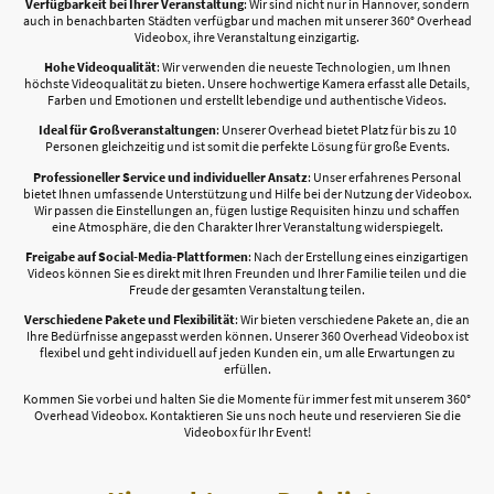
Verfügbarkeit bei Ihrer Veranstaltung
: Wir sind nicht nur in Hannover, sondern
auch in benachbarten Städten verfügbar und machen mit unserer 360° Overhead
Videobox, ihre Veranstaltung einzigartig.
Hohe Videoqualität
: Wir verwenden die neueste Technologien, um Ihnen
höchste Videoqualität zu bieten. Unsere hochwertige Kamera erfasst alle Details,
Farben und Emotionen und erstellt lebendige und authentische Videos.
Ideal für Großveranstaltungen
: Unserer Overhead bietet Platz für bis zu 10
Personen gleichzeitig und ist somit die perfekte Lösung für große Events.
Professioneller Service und individueller Ansatz
: Unser erfahrenes Personal
bietet Ihnen umfassende Unterstützung und Hilfe bei der Nutzung der Videobox.
Wir passen die Einstellungen an, fügen lustige Requisiten hinzu und schaffen
eine Atmosphäre, die den Charakter Ihrer Veranstaltung widerspiegelt.
Freigabe auf Social-Media-Plattformen
: Nach der Erstellung eines einzigartigen
Videos können Sie es direkt mit Ihren Freunden und Ihrer Familie teilen und die
Freude der gesamten Veranstaltung teilen.
Verschiedene Pakete und Flexibilität
: Wir bieten verschiedene Pakete an, die an
Ihre Bedürfnisse angepasst werden können. Unserer 360 Overhead Videobox ist
flexibel und geht individuell auf jeden Kunden ein, um alle Erwartungen zu
erfüllen.
Kommen Sie vorbei und halten Sie die Momente für immer fest mit unserem 360°
Overhead Videobox. Kontaktieren Sie uns noch heute und reservieren Sie die
Videobox für Ihr Event!